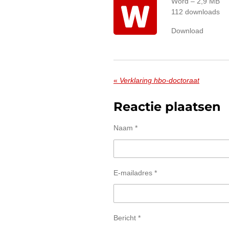
Word – 2,9 MB
112 downloads
Download
«
Verklaring hbo-doctoraat
Reactie plaatsen
Naam *
E-mailadres *
Bericht *