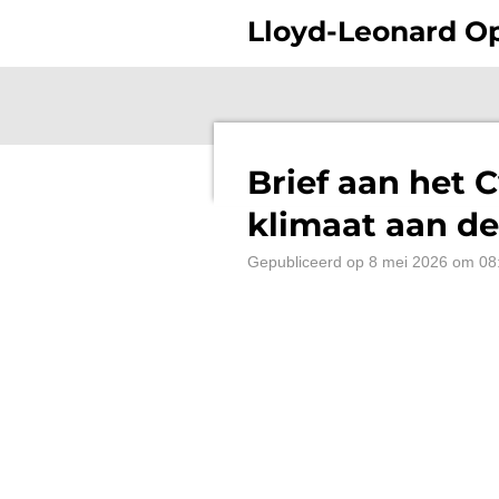
Ga
Lloyd-Leonard 
direct
naar
de
hoofdinhoud
Brief aan het 
klimaat aan de
Gepubliceerd op 8 mei 2026 om 08