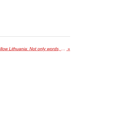
EPIS Onderzoeksartikel - Follow Lithuania: Not only words, but also deeds
»