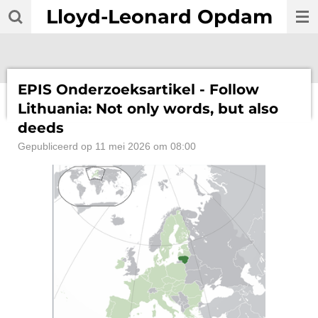
Lloyd-Leonard Opdam
Ga
direct
naar
de
hoofdinhoud
EPIS Onderzoeksartikel - Follow
Lithuania: Not only words, but also
deeds
Gepubliceerd op 11 mei 2026 om 08:00