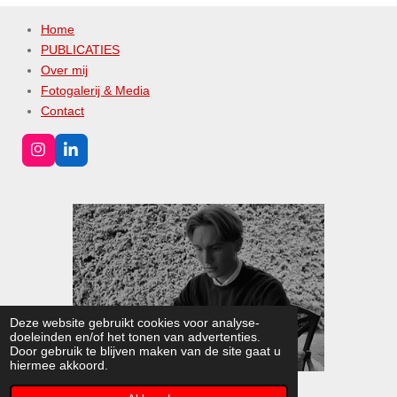
Home
PUBLICATIES
Over mij
Fotogalerij & Media
Contact
I
L
n
i
s
n
t
k
a
e
g
d
r
I
a
n
m
Deze website gebruikt cookies voor analyse-
doeleinden en/of het tonen van advertenties.
Door gebruik te blijven maken van de site gaat u
hiermee akkoord.
© 2022 - 2026 Lloyd-Leonard Opdam