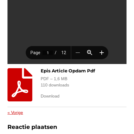
Epis Article Opdam Pdf
PDF – 1,6 MB
110 downloads
Download
«
Vorige
Reactie plaatsen