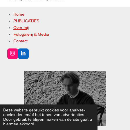
Home
PUBLICATIES
Over mij
Fotogalerij & Media
Contact
I
L
n
i
s
n
t
k
a
e
g
d
r
I
a
n
m
Deze website gebruikt cookies voor analyse-
doeleinden en/of het tonen van advertenties.
Door gebruik te blijven maken van de site gaat u
hiermee akkoord.
© 2022 - 2026 Lloyd-Leonard Opdam