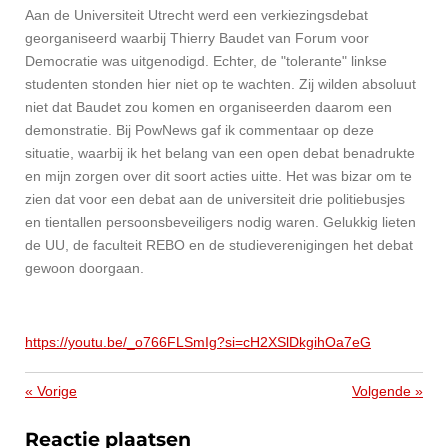
Aan de Universiteit Utrecht werd een verkiezingsdebat
georganiseerd waarbij Thierry Baudet van Forum voor
Democratie was uitgenodigd. Echter, de "tolerante" linkse
studenten stonden hier niet op te wachten. Zij wilden absoluut
niet dat Baudet zou komen en organiseerden daarom een
demonstratie. Bij PowNews gaf ik commentaar op deze
situatie, waarbij ik het belang van een open debat benadrukte
en mijn zorgen over dit soort acties uitte. Het was bizar om te
zien dat voor een debat aan de universiteit drie politiebusjes
en tientallen persoonsbeveiligers nodig waren. Gelukkig lieten
de UU, de faculteit REBO en de studieverenigingen het debat
gewoon doorgaan.
https://youtu.be/_o766FLSmIg?si=cH2XSlDkgihOa7eG
«
Vorige
Volgende
»
Reactie plaatsen