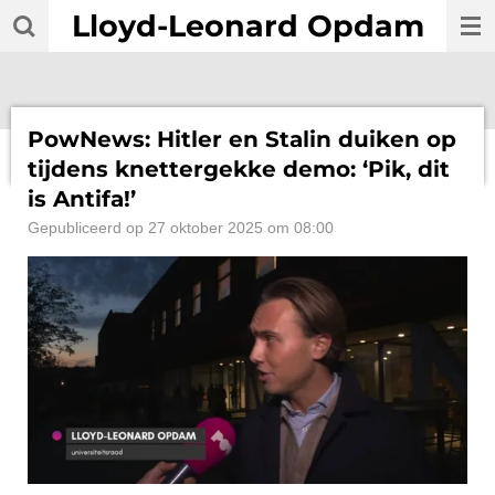
Lloyd-Leonard Opdam
Ga
direct
naar
de
hoofdinhoud
PowNews: Hitler en Stalin duiken op
tijdens knettergekke demo: ‘Pik, dit
is Antifa!’
Gepubliceerd op 27 oktober 2025 om 08:00