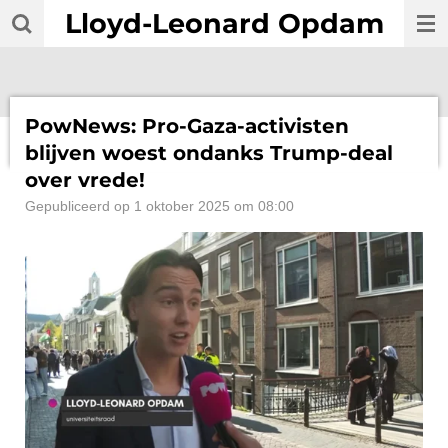
Lloyd-Leonard Opdam
Ga
direct
naar
de
hoofdinhoud
PowNews: Pro-Gaza-activisten
blijven woest ondanks Trump-deal
over vrede!
Gepubliceerd op 1 oktober 2025 om 08:00