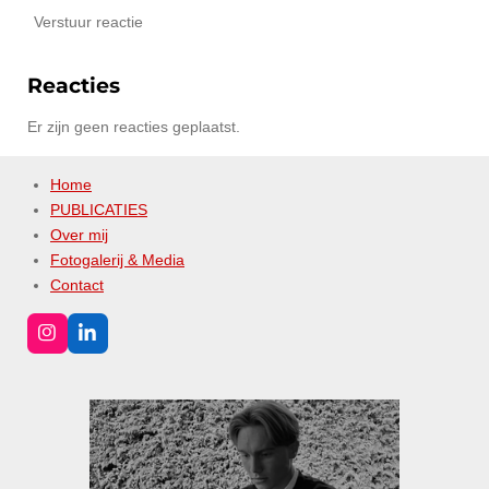
Verstuur reactie
Reacties
Er zijn geen reacties geplaatst.
Home
PUBLICATIES
Over mij
Fotogalerij & Media
Contact
I
L
n
i
s
n
t
k
a
e
g
d
r
I
a
n
m