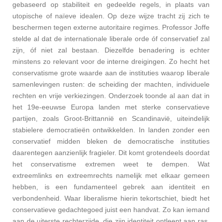
gebaseerd op stabiliteit en gedeelde regels, in plaats van
utopische of naïeve idealen.
Op deze wijze tracht zij zich te
beschermen tegen externe autoritaire regimes. Professor Joffe
stelde al dat de internationale liberale orde óf conservatief zal
zijn, óf niet zal bestaan. Diezelfde benadering is echter
minstens zo relevant voor de interne dreigingen. Zo hecht het
conservatisme grote waarde aan de instituties waarop liberale
samenlevingen rusten: de scheiding der machten, individuele
rechten en vrije verkiezingen. Onderzoek toonde al aan dat in
het 19e-eeuwse Europa landen met sterke conservatieve
partijen, zoals Groot-Brittannië en Scandinavië, uiteindelijk
stabielere democratieën ontwikkelden. In landen zonder een
conservatief midden bleken de democratische instituties
daarentegen aanzienlijk fragieler. Dit komt grotendeels doordat
het conservatisme extremen weet te dempen. Wat
extreemlinks en extreemrechts namelijk met elkaar gemeen
hebben, is een fundamenteel gebrek aan identiteit en
verbondenheid. Waar liberalisme hierin tekortschiet, biedt het
conservatieve gedachtegoed juist een handvat. Zo kan iemand
aan de uiterste rechterzijde, die zijn identiteit ontleent aan ras,