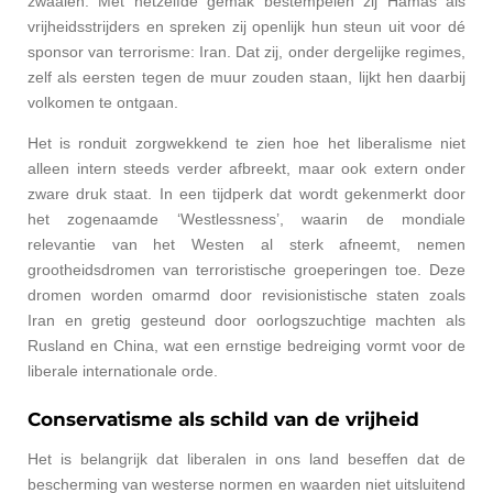
zwaaien.
Met hetzelfde gemak bestempelen zij Hamas als
vrijheidsstrijders en spreken zij openlijk hun steun uit voor dé
sponsor van terrorisme: Iran. Dat zij, onder dergelijke regimes,
zelf als eersten tegen de muur zouden staan, lijkt hen daarbij
volkomen te ontgaan.
Het is ronduit zorgwekkend te zien hoe het liberalisme niet
alleen intern steeds verder afbreekt, maar ook extern onder
zware druk staat. In een tijdperk dat wordt gekenmerkt door
het zogenaamde ‘Westlessness’, waarin de mondiale
relevantie van het Westen al sterk afneemt, nemen
grootheidsdromen van terroristische groeperingen toe. Deze
dromen worden omarmd door revisionistische staten zoals
Iran en gretig gesteund door oorlogszuchtige machten als
Rusland en China, wat een ernstige bedreiging vormt voor de
liberale internationale orde.
Conservatisme als schild van de vrijheid
Het is belangrijk dat liberalen in ons land beseffen dat de
bescherming van westerse normen en waarden niet uitsluitend