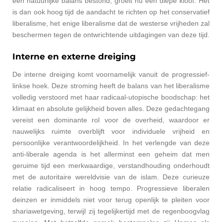
een natuurlijke balans bestond, groeit nu een diepe kloof. Het
is dan ook hoog tijd de aandacht te richten op het conservatief
liberalisme, het enige liberalisme dat de westerse vrijheden zal
beschermen tegen de ontwrichtende uitdagingen van deze tijd.
Interne en externe dreiging
De interne dreiging komt voornamelijk vanuit de progressief-
linkse hoek. Deze stroming heeft de balans van het liberalisme
volledig verstoord met haar radicaal-utopische boodschap: het
klimaat en absolute gelijkheid boven alles. Deze gedachtegang
vereist een dominante rol voor de overheid, waardoor er
nauwelijks ruimte overblijft voor individuele vrijheid en
persoonlijke verantwoordelijkheid. In het verlengde van deze
anti-liberale agenda is het allerminst een geheim dat men
geruime tijd een merkwaardige, verstandhouding onderhoudt
met de autoritaire wereldvisie van de islam. Deze curieuze
relatie radicaliseert in hoog tempo. Progressieve liberalen
deinzen er inmiddels niet voor terug openlijk te pleiten voor
shariawetgeving, terwijl zij tegelijkertijd met de regenboogvlag