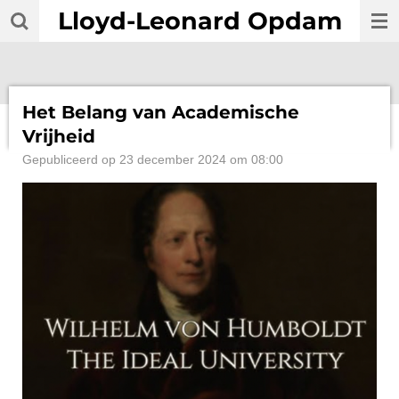
Lloyd-Leonard Opdam
Ga
direct
naar
de
hoofdinhoud
Het Belang van Academische
Vrijheid
Gepubliceerd op 23 december 2024 om 08:00