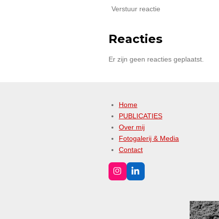
Verstuur reactie
Reacties
Er zijn geen reacties geplaatst.
Home
PUBLICATIES
Over mij
Fotogalerij & Media
Contact
I
L
n
i
s
n
t
k
a
e
g
d