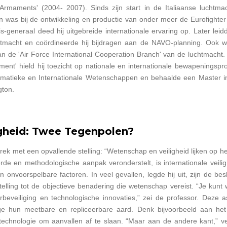
Armaments' (2004- 2007). Sinds zijn start in de Italiaanse luchtmac
en was bij de ontwikkeling en productie van onder meer de Eurofighter 
s-generaal deed hij uitgebreide internationale ervaring op. Later lei
chtmacht en coördineerde hij bijdragen aan de NAVO-planning. Ook w
 aan de 'Air Force International Cooperation Branch' van de luchtmacht
nt' hield hij toezicht op nationale en internationale bewapeningspro
atieke en Internationale Wetenschappen en behaalde een Master in 
gton.
gheid: Twee Tegenpolen?
k met een opvallende stelling: “Wetenschap en veiligheid lijken op het
e en methodologische aanpak veronderstelt, is internationale veilig
n onvoorspelbare factoren. In veel gevallen, legde hij uit, zijn de bes
stelling tot de objectieve benadering die wetenschap vereist. “Je ku
erbeveiliging en technologische innovaties,” zei de professor. Deze
ge hun meetbare en repliceerbare aard. Denk bijvoorbeeld aan het
echnologie om aanvallen af te slaan. “Maar aan de andere kant,” vervo