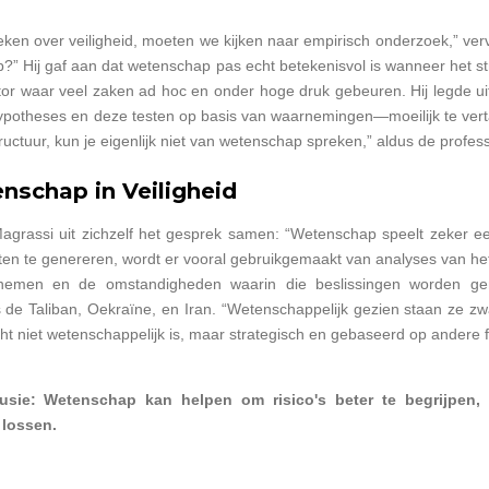
reken over veiligheid, moeten we kijken naar empirisch onderzoek,” ver
?” Hij gaf aan dat wetenschap pas echt betekenisvol is wanneer het str
ctor waar veel zaken ad hoc en onder hoge druk gebeuren. Hij legde u
otheses en deze testen op basis van waarnemingen—moeilijk te verta
tructuur, kun je eigenlijk niet van wetenschap spreken,” aldus de profes
nschap in Veiligheid
agrassi uit zichzelf het gesprek samen: “Wetenschap speelt zeker een
chten te genereren, wordt er vooral gebruikgemaakt van analyses van het 
nemen en de omstandigheden waarin die beslissingen worden gen
de Taliban, Oekraïne, en Iran. “Wetenschappelijk gezien staan ze zwak,
ht niet wetenschappelijk is, maar strategisch en gebaseerd op andere f
lusie: Wetenschap kan helpen om risico's beter te begrijpen,
 lossen.