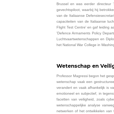
Brussel en was eerder directeur '
gevechtspiloot, waarbij hij betrokk
van de Italiaanse Defensiesecretari
capaciteiten van de Italiaanse lu
Flight Test Centre' en gaf leiding
'Defence Armaments Policy Departme
Luchtvaartwetenschappen en Diplom
het National War College in Washin
Wetenschap en Veili
Professor Magressi begon het gespre
wetenschap vaak een gestructureerd
verandert en vaak afhankelijk is va
emotioneel en subjectief, in tegen
facetten van veiligheid, zoals cyb
wetenschappelijke analyse vanwe
netwerken of het ontwikkelen van t