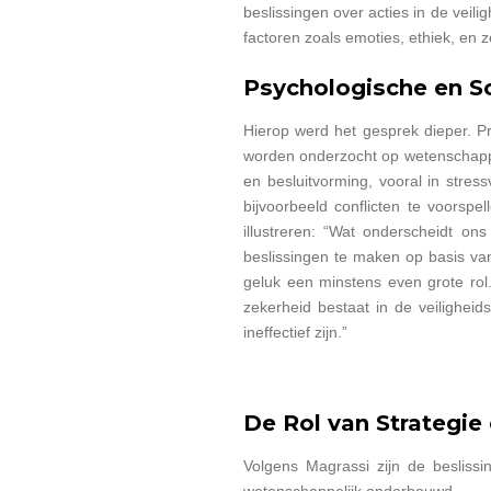
beslissingen over acties in de veili
factoren zoals emoties, ethiek, en ze
Psychologische en 
Hierop werd het gesprek dieper. P
worden onderzocht op wetenschappel
en besluitvorming, vooral in stres
bijvoorbeeld conflicten te voorspe
illustreren: “Wat onderscheidt 
beslissingen te maken op basis van
geluk een minstens even grote ro
zekerheid bestaat in de veilighei
ineffectief zijn.”
De Rol van Strategie
Volgens Magrassi zijn de beslissi
wetenschappelijk onderbouwd.