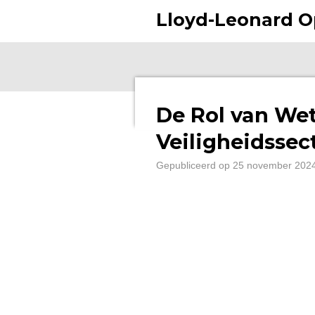
Ga
Lloyd-Leonard 
direct
naar
de
hoofdinhoud
De Rol van Wet
Veiligheidssec
Gepubliceerd op 25 november 202