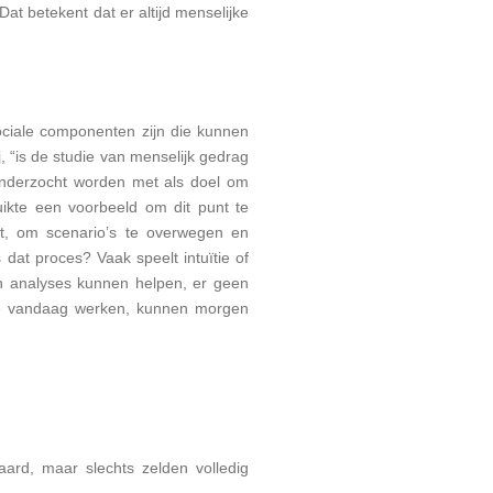
Dat betekent dat er altijd menselijke
ociale componenten zijn die kunnen
 “is de studie van menselijk gedrag
k onderzocht worden met als doel om
ruikte een voorbeeld om dit punt te
t, om scenario’s te overwegen en
at proces? Vaak speelt intuïtie of
n analyses kunnen helpen, er geen
 die vandaag werken, kunnen morgen
aard, maar slechts zelden volledig