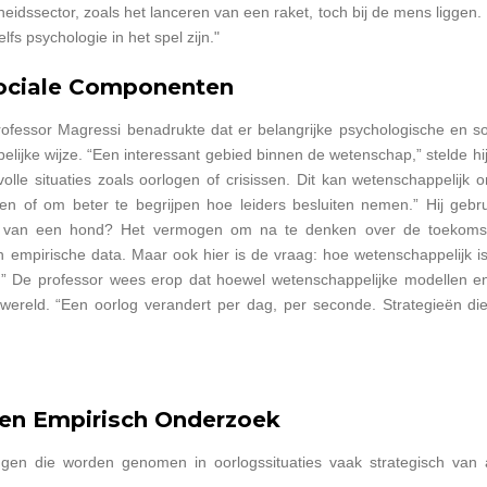
gheidssector, zoals het lanceren van een raket, toch bij de mens liggen. 
lfs psychologie in het spel zijn."
Sociale Componenten
rofessor Magressi benadrukte dat er belangrijke psychologische en s
ijke wijze. “Een interessant gebied binnen de wetenschap,” stelde hij,
svolle situaties zoals oorlogen of crisissen. Dit kan wetenschappelij
llen of om beter te begrijpen hoe leiders besluiten nemen.” Hij geb
ons van een hond? Het vermogen om na te denken over de toekoms
 empirische data. Maar ook hier is de vraag: hoe wetenschappelijk is d
l.” De professor wees erop dat hoewel wetenschappelijke modellen e
dswereld. “Een oorlog verandert per dag, per seconde. Strategieën
 en Empirisch Onderzoek
ngen die worden genomen in oorlogssituaties vaak strategisch van 