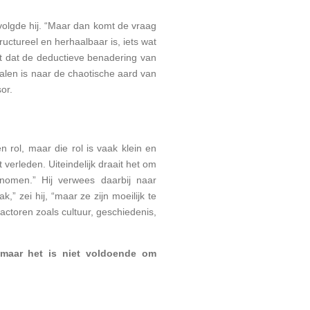
volgde hij. “Maar dan komt de vraag
uctureel en herhaalbaar is, iets wat
it dat de deductieve benadering van
len is naar de chaotische aard van
sor.
 rol, maar die rol is vaak klein en
verleden. Uiteindelijk draait het om
omen.” Hij verwees daarbij naar
” zei hij, “maar ze zijn moeilijk te
actoren zoals cultuur, geschiedenis,
 maar het is niet voldoende om