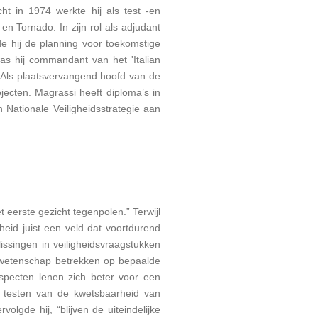
ht in 1974 werkte hij als test -en
en Tornado. In zijn rol als adjudant
dde hij de planning voor toekomstige
as hij commandant van het 'Italian
. Als plaatsvervangend hoofd van de
jecten. Magrassi heeft diploma’s in
Nationale Veiligheidsstrategie aan
 eerste gezicht tegenpolen.” Terwijl
heid juist een veld dat voortdurend
lissingen in veiligheidsvraagstukken
nt wetenschap betrekken op bepaalde
 aspecten lenen zich beter voor een
 testen van de kwetsbaarheid van
lgde hij, “blijven de uiteindelijke