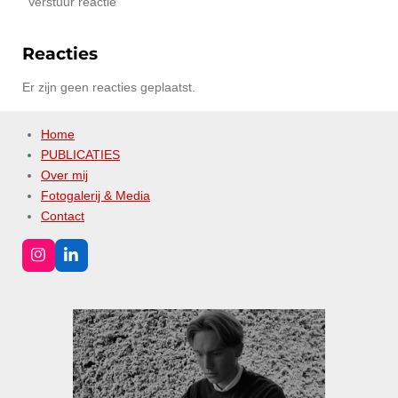
Verstuur reactie
Reacties
Er zijn geen reacties geplaatst.
Home
PUBLICATIES
Over mij
Fotogalerij & Media
Contact
I
L
n
i
s
n
t
k
a
e
g
d
r
I
a
n
m