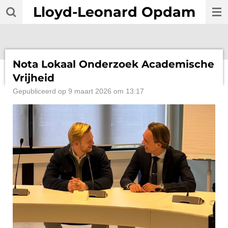
Lloyd-Leonard Opdam
Ga
direct
naar
de
hoofdinhoud
Nota Lokaal Onderzoek Academische
Vrijheid
Gepubliceerd op 9 maart 2026 om 13:17