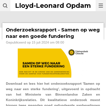
Lloyd-Leonard Opdam
Ga
direct
naar
de
hoofdinhoud
Onderzoeksrapport - Samen op weg
naar een goede fundering
Gepubliceerd op 15 juli 2024 om 08:00
Download en lees hier het onderzoeksrapport 'Samen op
weg naar een sterke fundering', uitgevoerd in opdracht
van het Ministerie van Binnenlandse Zaken en
Koninkrijksrelaties. Dit kwalitatieve onderzoek moest
binnen twee maanden goed gefundeerde aanbevelingen