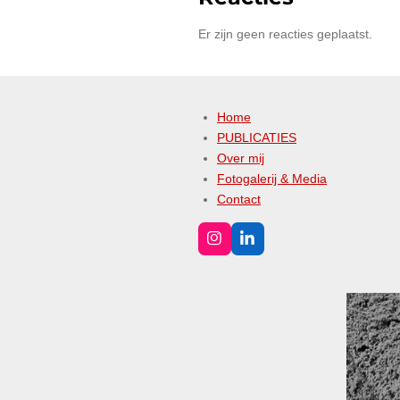
Er zijn geen reacties geplaatst.
Home
PUBLICATIES
Over mij
Fotogalerij & Media
Contact
I
L
n
i
s
n
t
k
a
e
g
d
r
I
a
n
m