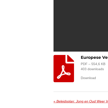
Europese Ve
PDF – 554,6 KB
403 downloads
Download
«
Beleidsplan: Jong en Oud Weer V