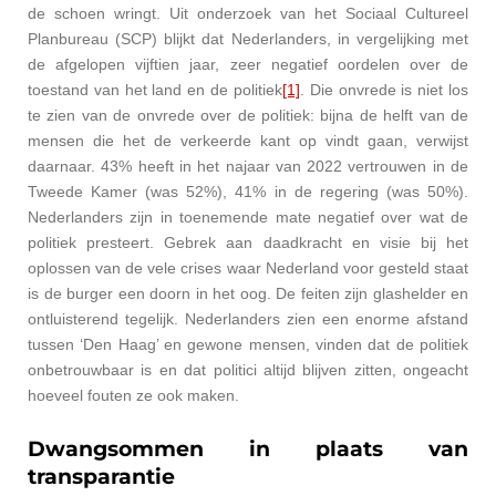
de schoen wringt.
Uit onderzoek van het Sociaal Cultureel
Planbureau (SCP) blijkt dat Nederlanders, in vergelijking met
de afgelopen vijftien jaar, zeer negatief oordelen over de
toestand van het land en de politiek
[1]
. Die onvrede is niet los
te zien van de onvrede over de politiek: bijna de helft van de
mensen die het de verkeerde kant op vindt gaan, verwijst
daarnaar. 43% heeft in het najaar van 2022 vertrouwen in de
Tweede Kamer (was 52%), 41% in de regering (was 50%).
Nederlanders zijn in toenemende mate negatief over wat de
politiek presteert. Gebrek aan daadkracht en visie bij het
oplossen van de vele crises waar Nederland voor gesteld staat
is de burger een doorn in het oog. De feiten zijn glashelder en
ontluisterend tegelijk. Nederlanders zien een enorme afstand
tussen ‘Den Haag’ en gewone mensen, vinden dat de politiek
onbetrouwbaar is en dat politici altijd blijven zitten, ongeacht
hoeveel fouten ze ook maken.
Dwangsommen in plaats van
transparantie