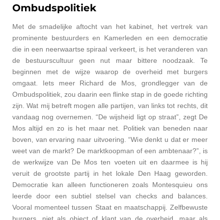
Ombudspolitiek
Met de smadelijke aftocht van het kabinet, het vertrek van
prominente bestuurders en Kamerleden en een democratie
die in een neerwaartse spiraal verkeert, is het veranderen van
de bestuurscultuur geen nut maar bittere noodzaak. Te
beginnen met de wijze waarop de overheid met burgers
omgaat. Iets meer Richard de Mos, grondlegger van de
Ombudspolitiek, zou daarin een flinke stap in de goede richting
zijn. Wat mij betreft mogen alle partijen, van links tot rechts, dit
vandaag nog overnemen. “De wijsheid ligt op straat”, zegt De
Mos altijd en zo is het maar net. Politiek van beneden naar
boven, van ervaring naar uitvoering. “Wie denkt u dat er meer
weet van de markt? De marktkoopman of een ambtenaar?”, is
de werkwijze van De Mos ten voeten uit en daarmee is hij
veruit de grootste partij in het lokale Den Haag geworden.
Democratie kan alleen functioneren zoals Montesquieu ons
leerde door een subtiel stelsel van checks and balances.
Vooral momenteel tussen Staat en maatschappij. Zelfbewuste
burgers, niet als object of klant van de overheid, maar als