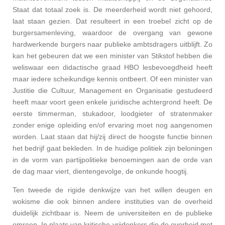
Staat dat totaal zoek is. De meerderheid wordt niet gehoord,
laat staan gezien. Dat resulteert in een troebel zicht op de
burgersamenleving, waardoor de overgang van gewone
hardwerkende burgers naar publieke ambtsdragers uitblijft. Zo
kan het gebeuren dat we een minister van Stikstof hebben die
weliswaar een didactische graad HBO lesbevoegdheid heeft
maar iedere scheikundige kennis ontbeert. Of een minister van
Justitie die Cultuur, Management en Organisatie gestudeerd
heeft maar voort geen enkele juridische achtergrond heeft. De
eerste timmerman, stukadoor, loodgieter of stratenmaker
zonder enige opleiding en/of ervaring moet nog aangenomen
worden. Laat staan dat hij/zij direct de hoogste functie binnen
het bedrijf gaat bekleden. In de huidige politiek zijn beloningen
in de vorm van partijpolitieke benoemingen aan de orde van
de dag maar viert, dientengevolge, de onkunde hoogtij.
Ten tweede de rigide denkwijze van het willen deugen en
wokisme die ook binnen andere instituties van de overheid
duidelijk zichtbaar is. Neem de universiteiten en de publieke
omroep. In plaats van kritische vrijdenkers die de overheid met