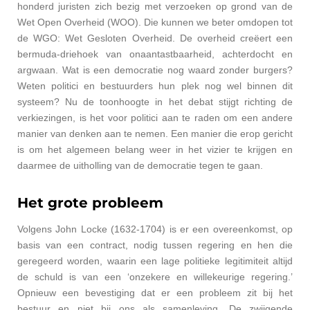
honderd juristen zich bezig met verzoeken op grond van de
Wet Open Overheid (WOO). Die kunnen we beter omdopen tot
de WGO: Wet Gesloten Overheid. De overheid creëert een
bermuda-driehoek van onaantastbaarheid, achterdocht en
argwaan. Wat is een democratie nog waard zonder burgers?
Weten politici en bestuurders hun plek nog wel binnen dit
systeem? Nu de toonhoogte in het debat stijgt richting de
verkiezingen, is het voor politici aan te raden om een andere
manier van denken aan te nemen. Een manier die erop gericht
is om het algemeen belang weer in het vizier te krijgen en
daarmee de uitholling van de democratie tegen te gaan.
Het grote probleem
Volgens John Locke (1632-1704) is er een overeenkomst, op
basis van een contract, nodig tussen regering en hen die
geregeerd worden, waarin een lage politieke legitimiteit altijd
de schuld is van een ‘onzekere en willekeurige regering.’
Opnieuw een bevestiging dat er een probleem zit bij het
bestuur en niet bij ons als samenleving. De zwijgende