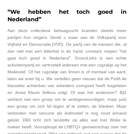
“We hebben het toch goed in
Nederland”
Aan deze collectieve behaagzucht branden steeds meer
partijen hun vingers. Denkt u maar aan
de Volkspartij voor
Vrijheid en Democratie (VVD). De partij van de mensen die, al
dan niet met een bitterbal in de hand, constant roepen “het
gaat toch goed in Nederland”. GroenLinks is een echte
activistenpartij en vertroetelt iedereen met een rugzakje op het
Malieveld. Of het rugzakje van linnen is of mentaal van aard,
laten we even bij u. We vertellen geen nieuws dat de PvdA de
klassieke achterban van arbeiders voorgoed heeft losgelaten
en Jesse Klaver feilloos volgt. Of was het andersom? Bij1
verkiest niet een groep om te vertegenwoordigen, maar juist
een groep om zich fel tegen af te zetten; de blanken. Maar
verbinden met rancune als leidmotief is nog nooit iemand
gelukt. D66 richt zich tenslotte op alles wat met Woke te
maken heeft. Vooroploopt de LHBTQ+ gemeenschap over het
regenboogzebrapad. “Wat een mijlpaal, wat een succes dat de