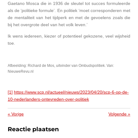
Gaetano Mosca die in 1936 de sleutel tot succes formuleerde
als de ‘politieke formule’. En politiek ‘moet corresponderen met
de mentaliteit van het tijdperk en met de gevoelens zoals die
bij het overgrote deel van het volk leven.’
Ik wens iedereen, kiezer of potentieel gekozene, veel wijsheid
toe.
Afbeelding: Richard de Mos, uitvinder van Ombudspolitiek. Van:
NieuweRevu.nl
[1]
https://www.scp.nl/actueel/nieuws/2023/04/20/scp-6-op-de-
10-nederlanders-ontevreden-over-politiek
«
Vorige
Volgende
»
Reactie plaatsen