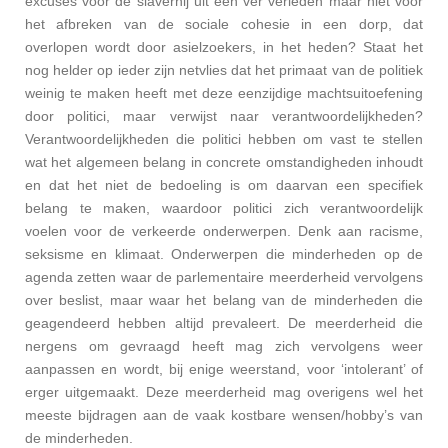
excuses voor de slavernij uit een ver verleden maar niet voor
het afbreken van de sociale cohesie in een dorp, dat
overlopen wordt door asielzoekers, in het heden? Staat het
nog helder op ieder zijn netvlies dat het primaat van de politiek
weinig te maken heeft met deze eenzijdige machtsuitoefening
door politici, maar verwijst naar verantwoordelijkheden?
Verantwoordelijkheden die politici hebben om vast te stellen
wat het algemeen belang in concrete omstandigheden inhoudt
en dat het niet de bedoeling is om daarvan een specifiek
belang te maken, waardoor politici zich verantwoordelijk
voelen voor de verkeerde onderwerpen.
Denk aan racisme,
seksisme en klimaat. Onderwerpen die minderheden op de
agenda zetten waar de parlementaire meerderheid vervolgens
over beslist, maar waar het belang van de minderheden die
geagendeerd hebben altijd prevaleert. De meerderheid die
nergens om gevraagd heeft mag zich vervolgens weer
aanpassen en wordt, bij enige weerstand, voor ‘intolerant’ of
erger uitgemaakt. Deze meerderheid mag overigens wel het
meeste bijdragen aan de vaak kostbare wensen/hobby’s van
de minderheden.