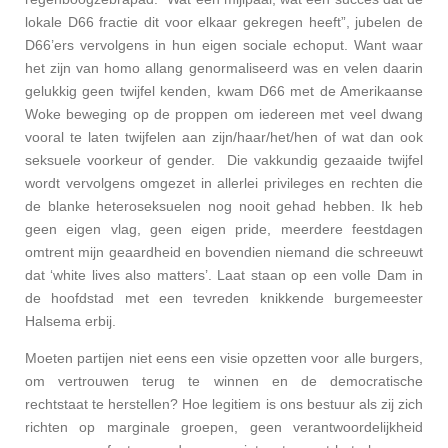
lokale D66 fractie dit voor elkaar gekregen heeft”, jubelen de
D66’ers vervolgens in hun eigen sociale echoput. Want waar
het zijn van homo allang genormaliseerd was en velen daarin
gelukkig geen twijfel kenden, kwam D66 met de Amerikaanse
Woke beweging op de proppen om iedereen met veel dwang
vooral te laten twijfelen aan zijn/haar/het/hen of wat dan ook
seksuele voorkeur of gender. Die vakkundig gezaaide twijfel
wordt vervolgens omgezet in allerlei privileges en rechten die
de blanke heteroseksuelen nog nooit gehad hebben. Ik heb
geen eigen vlag, geen eigen pride, meerdere feestdagen
omtrent mijn geaardheid en bovendien niemand die schreeuwt
dat ‘white lives also matters’. Laat staan op een volle Dam in
de hoofdstad met een tevreden knikkende burgemeester
Halsema erbij.
Moeten partijen niet eens een visie opzetten voor alle burgers,
om vertrouwen terug te winnen en de democratische
rechtstaat te herstellen?
Hoe legitiem is ons bestuur als zij zich
richten op marginale groepen, geen verantwoordelijkheid