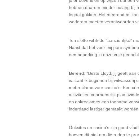
je er bovendien op wijzen dat een v
hebben daarom minder belang bij rec
legaal gokken. Het meerendeel kan 
wederom moeten verantwoorden voor 
Ten slotte wil ik de “aanzienlijke
Naast dat het voor mij pure symbool
een beperking in onze vrije gedacht
Berend
: “Beste Lloyd, jij geeft a
is. Laat ik beginnen bij witwasserij
met reclame voor casino’s. Een crimi
activiteiten voornamelijk plaatsvin
op gokreclames een toename verwac
inderdaad lastiger gemaakt worden 
Goksites en casino’s zijn goed vin
hoeven dit niet om die reden te pro