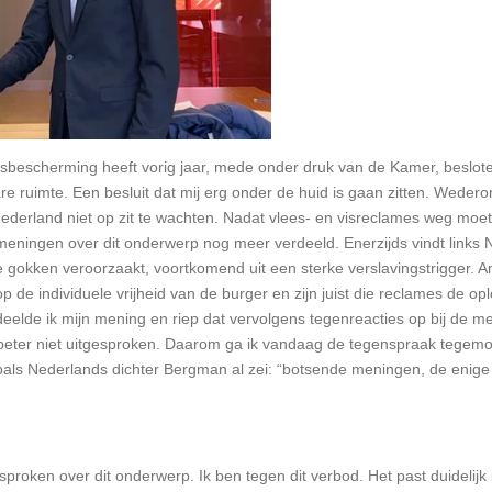
sbescherming heeft vorig jaar, mede onder druk van de Kamer, beslote
re ruimte. Een besluit dat mij erg onder de huid is gaan zitten. Wede
 Nederland niet op zit te wachten. Nadat vlees- en visreclames weg moe
meningen over dit onderwerp nog meer verdeeld. Enerzijds vindt links 
 gokken veroorzaakt, voortkomend uit een sterke verslavingstrigger. An
 de individuele vrijheid van de burger en zijn juist die reclames de o
deelde ik mijn mening en riep dat vervolgens tegenreacties op bij de m
 beter niet uitgesproken. Daarom ga ik vandaag de tegenspraak tegemo
als Nederlands dichter Bergman al zei: “botsende meningen, de eni
gesproken over dit onderwerp. Ik ben tegen dit verbod. Het past duideli