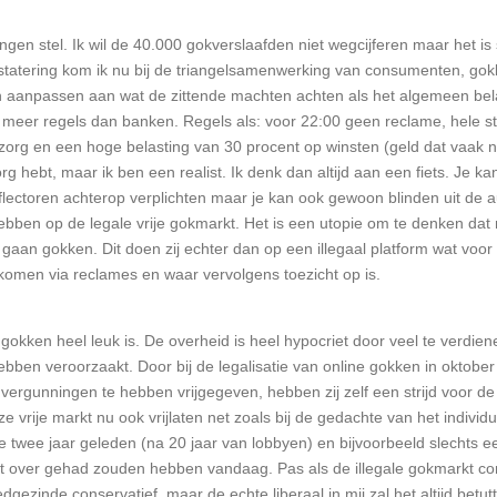
ingen stel. Ik wil de 40.000 gokverslaafden niet wegcijferen maar het is 
tatering kom ik nu bij de triangelsamenwerking van consumenten, gokb
ich aanpassen aan wat de zittende machten achten als het algemeen belan
meer regels dan banken. Regels als: voor 22:00 geen reclame, hele 
g en een hoge belasting van 30 procent op winsten (geld dat vaak naa
org hebt, maar ik ben een realist. Ik denk dan altijd aan een fiets. Je k
flectoren achterop verplichten maar je kan ook gewoon blinden uit de a
ebben op de legale vrije gokmarkt. Het is een utopie om te denken d
 gaan gokken. Dit doen zij echter dan op een illegaal platform wat voo
tkomen via reclames en waar vervolgens toezicht op is.
 gokken heel leuk is. De overheid is heel hypocriet door veel te verdi
 hebben veroorzaakt. Door bij de legalisatie van online gokken in oktober
vergunningen te hebben vrijgegeven, hebben zij zelf een strijd voor 
vrije markt nu ook vrijlaten net zoals bij de gedachte van het individu
de twee jaar geleden (na 20 jaar van lobbyen) en bijvoorbeeld slechts 
et over gehad zouden hebben vandaag. Pas als de illegale gokmarkt comp
inde conservatief, maar de echte liberaal in mij zal het altijd betutt