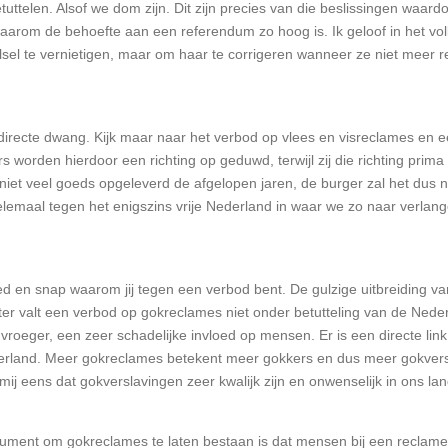
uttelen. Alsof we dom zijn. Dit zijn precies van die beslissingen waard
 waarom de behoefte aan een referendum zo hoog is. Ik geloof in het volk
lsel te vernietigen, maar om haar te corrigeren wanneer ze niet meer r
indirecte dwang. Kijk maar naar het verbod op vlees en visreclames en
rs worden hierdoor een richting op geduwd, terwijl zij die richting prima
niet veel goeds opgeleverd de afgelopen jaren, de burger zal het dus 
maal tegen het enigszins vrije Nederland in waar we zo naar verlangen
oed en snap waarom jij tegen een verbod bent. De gulzige uitbreiding 
ter valt een verbod op gokreclames niet onder betutteling van de Ned
vroeger, een zeer schadelijke invloed op mensen. Er is een directe lin
derland. Meer gokreclames betekent meer gokkers en dus meer gokversl
ij eens dat gokverslavingen zeer kwalijk zijn en onwenselijk in ons la
argument om gokreclames te laten bestaan is dat mensen bij een recla