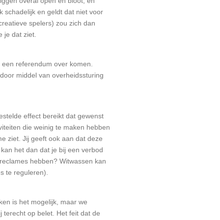
liggen overal open en bloot, en
schadelijk en geldt dat niet voor
reatieve spelers) zou zich dan
je dat ziet.
ar een referendum over komen.
p door middel van overheidssturing
estelde effect bereikt dat gewenst
tiviteiten die weinig te maken hebben
e ziet. Jij geeft ook aan dat deze
 kan het dan dat je bij een verbod
en reclames hebben? Witwassen kan
s te reguleren).
ken is het mogelijk, maar we
terecht op belet. Het feit dat de