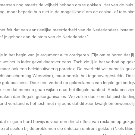
dat mensen nog steeds de vrijheid hebben om te gokken. Het van de bui
ng, maar beperkt hun niet in de mogelijkheid om de casino- of toto-sit
 op het feit dat een aanzienlijke meerderheid van de Nederlanders inste
ef je gehoor aan de stem van de Nederlander.”
 je in het begin van je argument al te corrigeren. Fijn om te horen dat jij
 we het in ieder geval daarover eens. Toch zie jij in het verbod op go
ng maar ook een beleidsuitvoerig paradox. De overheid wilt namelijk go
htsbescherming Weerwind), maar bereikt het tegenovergestelde. Deze i
ale gok-business. Door een verbod op gokreclames van legale gokbedrij
e zien dat mensen gaan wijken naar het illegale aanbod. Reclames zijn 
maken dan illegale gokorganisaties. We zullen dus zien dat juist de di
d verstand is het toch met mij eens dat dit zeer kwalijk en onwenselijk
dat er geen hard bewijs is voor een direct effect van reclame op gokge
ere rol spelen bij de problemen die ontstaan omtrent gokken (Niels Bibert,