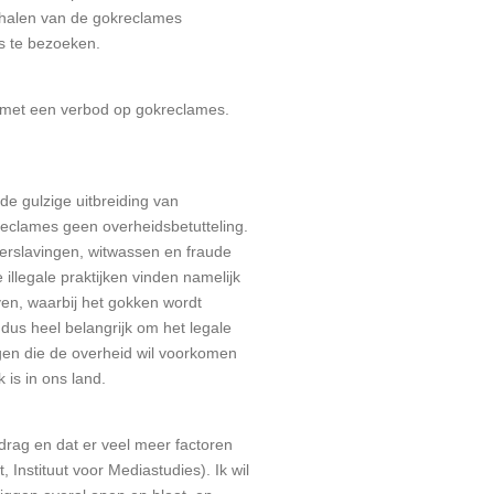
s halen van de gokreclames
es te bezoeken.
mt met een verbod op gokreclames.
 de gulzige uitbreiding van
kreclames geen overheidsbetutteling.
kverslavingen, witwassen en fraude
llegale praktijken vinden namelijk
ven, waarbij het gokken wordt
dus heel belangrijk om het legale
ngen die de overheid wil voorkomen
 is in ons land.
drag en dat er veel meer factoren
 Instituut voor Mediastudies). Ik wil