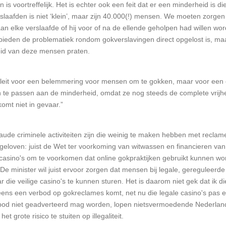
is voortreffelijk. Het is echter ook een feit dat er een minderheid is d
afden is niet ‘klein’, maar zijn 40.000(!) mensen. We moeten zorgen d
n elke verslaafde of hij voor of na de ellende geholpen had willen wor
rbieden de problematiek rondom gokverslavingen direct opgelost is, ma
id van deze mensen praten.
 pleit voor een belemmering voor mensen om te gokken, maar voor een
n te passen aan de minderheid, omdat ze nog steeds de complete vrij
omt niet in gevaar.”
n fraude criminele activiteiten zijn die weinig te maken hebben met recla
 geloven: juist de Wet ter voorkoming van witwassen en financieren van
casino's om te voorkomen dat online gokpraktijken gebruikt kunnen wo
n. De minister wil juist ervoor zorgen dat mensen bij legale, gereguleerd
ie veilige casino's te kunnen sturen. Het is daarom niet gek dat ik die
eens een verbod op gokreclames komt, net nu die legale casino's pas e
nbod niet geadverteerd mag worden, lopen nietsvermoedende Nederlan
t grote risico te stuiten op illegaliteit.