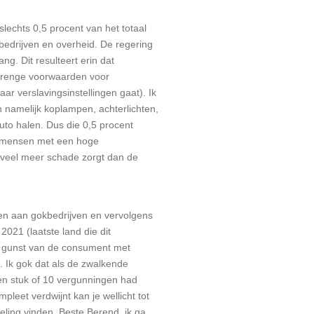
slechts 0,5 procent van het totaal
edrijven en overheid. De regering
g. Dit resulteert erin dat
strenge voorwaarden voor
r verslavingsinstellingen gaat). Ik
an namelijk koplampen, achterlichten,
uto halen. Dus die 0,5 procent
at mensen met een hoge
r veel meer schade zorgt dan de
enen aan gokbedrijven en vervolgens
 2021 (laatste land die dit
de gunst van de consument met
. Ik gok dat als de zwalkende
een stuk of 10 vergunningen had
leet verdwijnt kan je wellicht tot
eling vinden. Beste Berend, ik ga