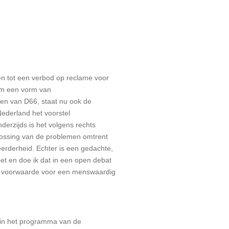
n tot een verbod op reclame voor
rom een vorm van
ten van D66, staat nu ook de
Nederland het voorstel
derzijds is het volgens rechts
plossing van de problemen omtrent
eerderheid. Echter is een gedachte,
et en doe ik dat in een open debat
ge voorwaarde voor een menswaardig
jk in het programma van de