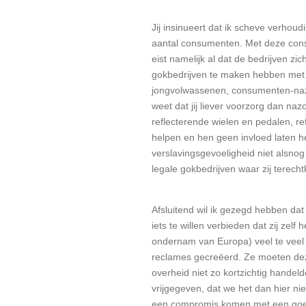
Jij insinueert dat ik scheve verhoud
aantal consumenten. Met deze cons
eist namelijk al dat de bedrijven z
gokbedrijven te maken hebben met 
jongvolwassenen, consumenten-nazor
weet dat jij liever voorzorg dan naz
reflecterende wielen en pedalen, re
helpen en hen geen invloed laten h
verslavingsgevoeligheid niet alsnog
legale gokbedrijven waar zij terech
Afsluitend wil ik gezegd hebben dat
iets te willen verbieden dat zij zelf
ondernam van Europa) veel te veel 
reclames gecreëerd. Ze moeten deze 
overheid niet zo kortzichtig handel
vrijgegeven, dat we het dan hier ni
een compromis komen met een goedgez