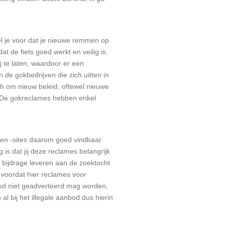
Stel je voor dat je nieuwe remmen op
t de fiets goed werkt en veilig is.
j te laten, waardoor er een
n de gokbedrijven die zich uitten in
ch om nieuw beleid, oftewel nieuwe
. De gokreclames hebben enkel
en en -sites daarom goed vindbaar
 is dat jij deze reclames belangrijk
 bijdrage leveren aan de zoektocht
 voordat hier reclames voor
nbod niet geadverteerd mag worden,
l bij het illegale aanbod dus hierin