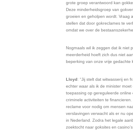
grote groep verantwoord kan gokken 
Deze minderheidsgroep van gokversla
groeien en geholpen wordt. Vraag aa
stellen dat door gokreclames te ve
omdat we over de bestaanszekerhe
Nogmaals wil ik zeggen dat ik niet
meerderheid hoeft zich dus niet aa
beperking van onze vrije gedachte k
Lloyd
: “Jij stelt dat witwasserij e
echter waar als ik de minister moet
toepassing op gereguleerde online 
criminele activiteiten te financiere
reclame voor nodig om mensen naar d
verslavingen verwacht als er nu op
in Nederland. Zodra het legale aa
zoektocht naar goksites en casino’s he