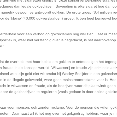
ergelijking met sigaretten onjuist is. Deze kankerverwekkende staafjes 
lames dan legale gokbedrijven. Bovendien is elke sigaret hoe dan ook 
namelijk gewoon verantwoordt gokken. De grote groep (8,4 miljoen rec
de ‘kleine’ (40.000 gokverslaafden) groep. Ik ben heel benieuwd hoe 
” meerderheid voor een verbod op gokreclames nog wel zien. Laat er ma
politiek is, waar niet verstandig over is nagedacht, is het daarboveno
e.”
an dat de overheid met haar beleid om gokken te ontmoedigen het tegeng
 en fraude in de kansspelwereld. Witwasserij en fraude zijn criminele ac
neel wast zijn geld niet wit omdat hij Wesley Sneijder in een gokreclam
den in de illegale gokwereld, waar geen mainstreamreclame voor is. Hoe
ht in witwassen en fraude, als de bedrijven waar dit plaatsvindt ge
door de gokbedrijven te reguleren (zoals gedaan is door online goksite
dbaar voor mensen, ook zonder reclame. Voor de mensen die willen gok
moten. Daarnaast wil ik het nog over het gokgedrag hebben, waar je mij 