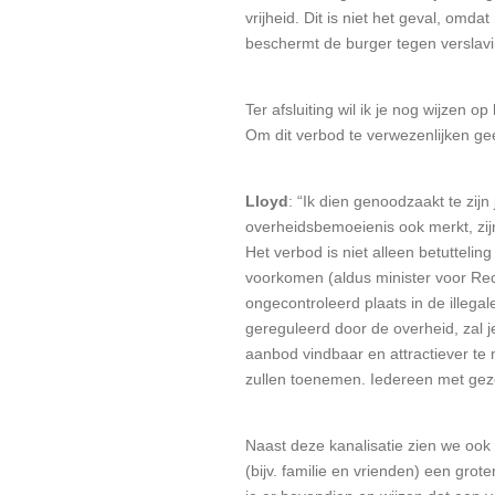
vrijheid. Dit is niet het geval, om
beschermt de burger tegen verslavi
Ter afsluiting wil ik je nog wijzen
Om dit verbod te verwezenlijken ge
Lloyd
: “Ik dien genoodzaakt te zijn
overheidsbemoeienis ook merkt, zijn
Het verbod is niet alleen betutteli
voorkomen (aldus minister voor Rec
ongecontroleerd plaats in de illeg
gereguleerd door de overheid, zal j
aanbod vindbaar en attractiever te 
zullen toenemen. Iedereen met gezon
Naast deze kanalisatie zien we ook 
(bijv. familie en vrienden) een grot