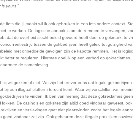
 is yours
.”
 de fiets die jij maakt wil ik ook gebruiken in een iets andere context. 
n niet te werken. De logische aanpak is om de remmen te vervangen, zoda
hebt dat de overheid slecht beleid gevoerd heeft door de gokmarkt te vri
 concurrentiestrijd tussen de gokbedrijven heeft geleid tot gulzigheid va
dsbeleid met onbedoelde gevolgen zijn de kapotte remmen. Het is logis
kt beter te reguleren. Hiermee doel ik op een verbod op gokreclames
n daarmee de samenleving.
f hij wil gokken of niet. We zijn het erover eens dat legale gokbedrijv
 bij een illegaal platform terecht komt. Waar wij verschillen van mening
gokbedrijven te vinden. Ik ben van mening dat deze gokreclames geen
lokken. De casino’s en goksites zijn altijd goed vindbaar geweest, ook
praktijken en verslavingen gaat niet plaatsvinden zodra het legale aa
goed vindbaar zal zijn. Ook gebeuren deze illegale praktijken sowieso a