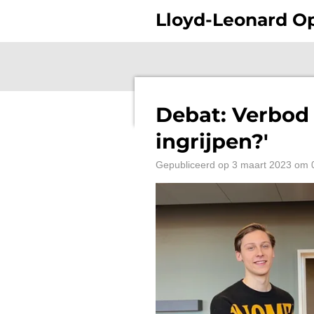
Ga
Lloyd-Leonard 
direct
naar
de
hoofdinhoud
Debat: Verbod
ingrijpen?'
Gepubliceerd op 3 maart 2023 om 