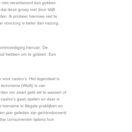
ie niet verantwoord kan gokken.
at deze groep niet door blijft
den. Ik probeer hiermee niet te
ar voorzorg is beter dan nazorg,
 ontmoediging hiervan. De
heid hebben om te gokken. Een
me voor casino’s. Het tegendeel is
 terrorisme (Wwft) is van
rden om zwart geld wit te wassen of
e casino's gaan spelen en daar is
 toename in illegale praktijken en
en jaar geleden zijn geïntroduceerd
dse consumenten tijdens hun