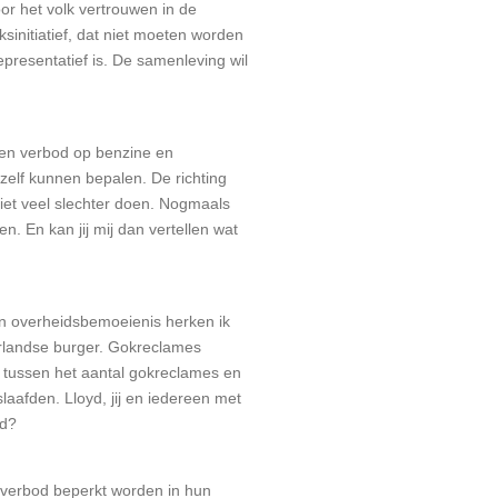
oor het volk vertrouwen in de
sinitiatief, dat niet moeten worden
epresentatief is. De samenleving wil
 een verbod op benzine en
 zelf kunnen bepalen. De richting
niet veel slechter doen. Nogmaals
. En kan jij mij dan vertellen wat
van overheidsbemoeienis herken ik
erlandse burger. Gokreclames
k tussen het aantal gokreclames en
aafden. Lloyd, jij en iedereen met
nd?
meverbod beperkt worden in hun