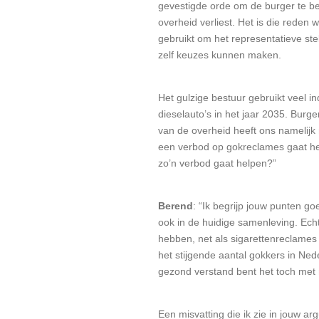
gevestigde orde om de burger te bet
overheid verliest. Het is die reden
gebruikt om het representatieve ste
zelf keuzes kunnen maken.
Het gulzige bestuur gebruikt veel 
dieselauto’s in het jaar 2035. Burge
van de overheid heeft ons namelijk 
een verbod op gokreclames gaat hele
zo’n verbod gaat helpen?”
Berend
: “Ik begrijp jouw punten g
ook in de huidige samenleving. Ech
hebben, net als sigarettenreclames 
het stijgende aantal gokkers in Ne
gezond verstand bent het toch met m
Een misvatting die ik zie in jouw 