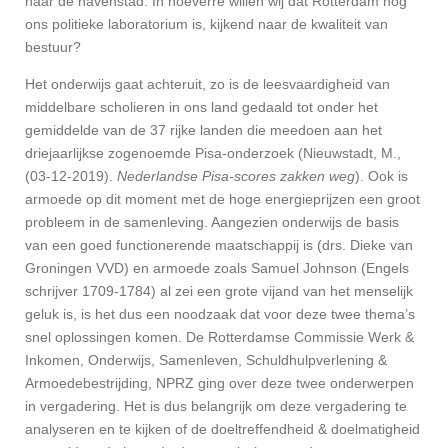
naar de havenstad. In hoeverre willen wij dat Rotterdam nog
ons politieke laboratorium is, kijkend naar de kwaliteit van
bestuur?
Het onderwijs gaat achteruit, zo is de leesvaardigheid van
middelbare scholieren in ons land gedaald tot onder het
gemiddelde van de 37 rijke landen die meedoen aan het
driejaarlijkse zogenoemde Pisa-onderzoek (Nieuwstadt, M.,
(03-12-2019).
Nederlandse Pisa-scores zakken weg
). Ook is
armoede op dit moment met de hoge energieprijzen een groot
probleem in de samenleving. Aangezien onderwijs de basis
van een goed functionerende maatschappij is (drs. Dieke van
Groningen VVD) en armoede zoals Samuel Johnson (Engels
schrijver 1709-1784) al zei een grote vijand van het menselijk
geluk is, is het dus een noodzaak dat voor deze twee thema’s
snel oplossingen komen. De Rotterdamse Commissie Werk &
Inkomen, Onderwijs, Samenleven, Schuldhulpverlening &
Armoedebestrijding, NPRZ ging over deze twee onderwerpen
in vergadering. Het is dus belangrijk om deze vergadering te
analyseren en te kijken of de doeltreffendheid & doelmatigheid