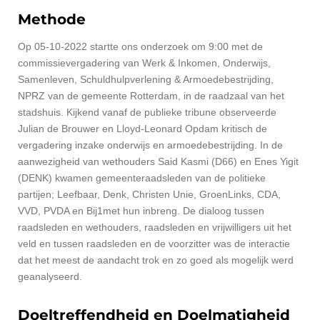
Methode
Op 05-10-2022 startte ons onderzoek om 9:00 met de
commissievergadering van
Werk & Inkomen, Onderwijs,
Samenleven, Schuldhulpverlening & Armoedebestrijding,
NPRZ van de gemeente Rotterdam, in de raadzaal van het
stadshuis. Kijkend vanaf de publieke tribune observeerde
Julian de Brouwer en Lloyd-Leonard Opdam kritisch de
vergadering inzake onderwijs en armoedebestrijding. In de
aanwezigheid van wethouders Said Kasmi (D66) en Enes Yigit
(DENK) kwamen gemeenteraadsleden van de politieke
partijen; Leefbaar, Denk, Christen Unie, GroenLinks, CDA,
VVD, PVDA en Bij1met hun inbreng. De dialoog tussen
raadsleden en wethouders, raadsleden en vrijwilligers uit het
veld en tussen raadsleden en de voorzitter was de interactie
dat het meest de aandacht trok en zo goed als mogelijk werd
geanalyseerd.
Doeltreffendheid en Doelmatigheid