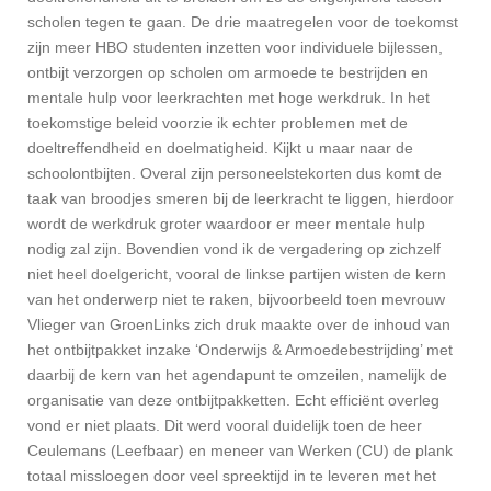
scholen tegen te gaan. De drie maatregelen voor de toekomst
zijn meer HBO studenten inzetten voor individuele bijlessen,
ontbijt verzorgen op scholen om armoede te bestrijden en
mentale hulp voor leerkrachten met hoge werkdruk. In het
toekomstige beleid voorzie ik echter problemen met de
doeltreffendheid en doelmatigheid. Kijkt u maar naar de
schoolontbijten. Overal zijn personeelstekorten dus komt de
taak van broodjes smeren bij de leerkracht te liggen, hierdoor
wordt de werkdruk groter waardoor er meer mentale hulp
nodig zal zijn. Bovendien vond ik de vergadering op zichzelf
niet heel doelgericht, vooral de linkse partijen wisten de kern
van het onderwerp niet te raken, bijvoorbeeld toen mevrouw
Vlieger van GroenLinks zich druk maakte over de inhoud van
het ontbijtpakket inzake ‘Onderwijs & Armoedebestrijding’ met
daarbij de kern van het agendapunt te omzeilen, namelijk de
organisatie van deze ontbijtpakketten. Echt efficiënt overleg
vond er niet plaats. Dit werd vooral duidelijk toen de heer
Ceulemans (Leefbaar) en meneer van Werken (CU) de plank
totaal missloegen door veel spreektijd in te leveren met het