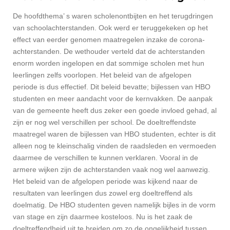
De hoofdthema’ s waren scholenontbijten en het terugdringen
van schoolachterstanden. Ook werd er teruggekeken op het
effect van eerder genomen maatregelen inzake de corona-
achterstanden. De wethouder verteld dat de achterstanden
enorm worden ingelopen en dat sommige scholen met hun
leerlingen zelfs voorlopen. Het beleid van de afgelopen
periode is dus effectief. Dit beleid bevatte; bijlessen van HBO
studenten en meer aandacht voor de kernvakken. De aanpak
van de gemeente heeft dus zeker een goede invloed gehad, al
zijn er nog wel verschillen per school. De doeltreffendste
maatregel waren de bijlessen van HBO studenten, echter is dit
alleen nog te kleinschalig vinden de raadsleden en vermoeden
daarmee de verschillen te kunnen verklaren. Vooral in de
armere wijken zijn de achterstanden vaak nog wel aanwezig.
Het beleid van de afgelopen periode was kijkend naar de
resultaten van leerlingen dus zowel erg doeltreffend als
doelmatig. De HBO studenten geven namelijk bijles in de vorm
van stage en zijn daarmee kosteloos. Nu is het zaak de
doeltreffendheid uit te breiden om zo de ongelijkheid tussen