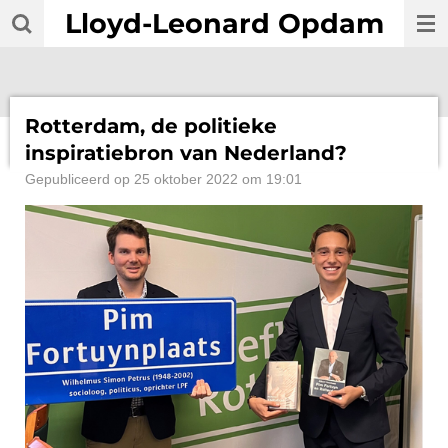
Lloyd-Leonard Opdam
Ga
direct
naar
de
hoofdinhoud
Rotterdam, de politieke
inspiratiebron van Nederland?
Gepubliceerd op 25 oktober 2022 om 19:01