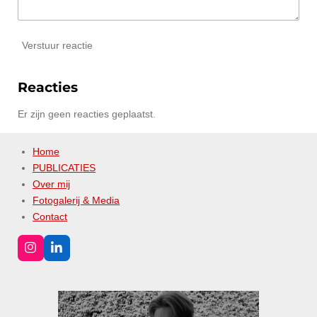
Verstuur reactie
Reacties
Er zijn geen reacties geplaatst.
Home
PUBLICATIES
Over mij
Fotogalerij & Media
Contact
I
L
n
i
s
n
t
k
a
e
g
d